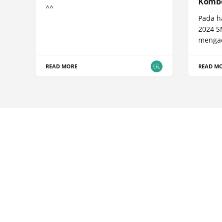
Komb
^^
Pada h
2024 S
menga
READ MORE
READ M