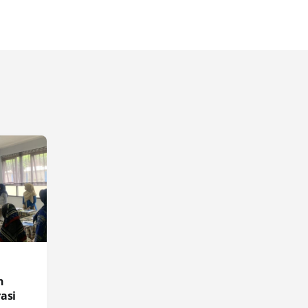
n
rasi