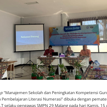
op
“Manajemen Sekolah dan Peningkatan Kompetensi Gur
 Pembelajaran Literasi Numerasi” dibuka dengan pemate
 M.T selaku pengawas SMPN 29 Malang pada hari Kamis, 15