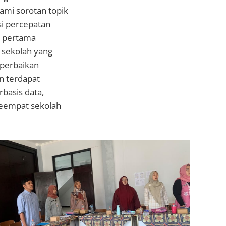
ami sorotan topik
asi percepatan
ng pertama
m sekolah yang
 perbaikan
n terdapat
basis data,
 keempat sekolah