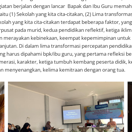
iatan berjalan dengan lancar Bapak dan Ibu Guru memah
aitu (1) Sekolah yang kita cita-citakan, (2) Lima transform
kolah yang kita cita-citakan terdapat beberapa faktor, ya
usat pada murid, kedua pendidikan reflektif, ketiga ikli
dan merayakan kebinekaan, keempat kepemimpinan untuk
anjutan. Di dalam lima transformasi percepatan pendidika
g harus dipahami bpk/ibu guru, yang pertama refleksi ber
numerasi, karakter, ketiga tumbuh kembang peserta didik,
n menyenangkan, kelima kemitraan dengan orang tua.