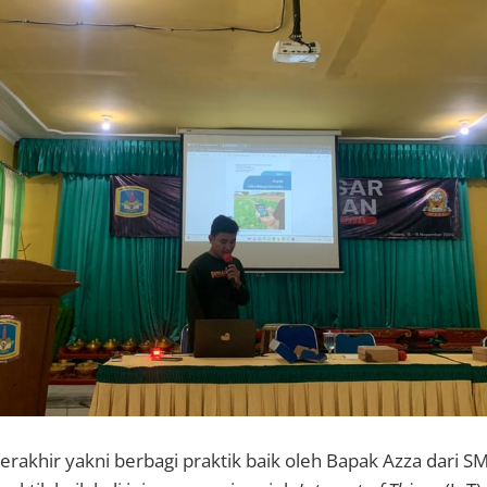
erakhir yakni berbagi praktik baik oleh Bapak Azza dari S