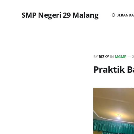
SMP Negeri 29 Malang
⚪ BERANDA
BY
RIZKY
IN
MGMP
—
2
Praktik 