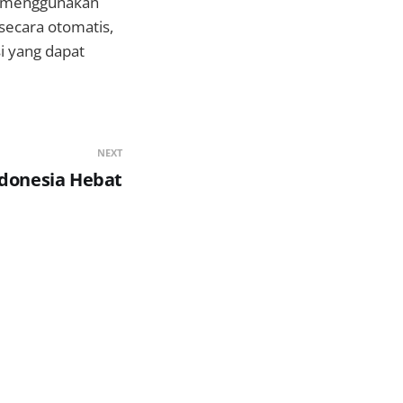
) menggunakan
secara otomatis,
si yang dapat
NEXT
donesia Hebat