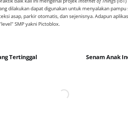
raktik baik kali ini mengenai projek
Internet of Things
(IoT
yang dilakukan dapat digunakan untuk menyalakan pampu 
teksi asap, parkir otomatis, dan sejenisnya. Adapun aplika
level" SMP yakni Pictoblox.
yang Tertinggal
Senam Anak In