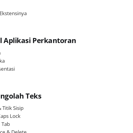
& Ekstensinya
 Aplikasi Perkantoran
a
ka
sentasi
engolah Teks
Titik Sisip
Caps Lock
 Tab
ce & Delete