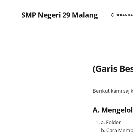
SMP Negeri 29 Malang
⚪ BERANDA
(Garis Be
Berikut kami saji
A. Mengelol
a. Folder
b. Cara Memb