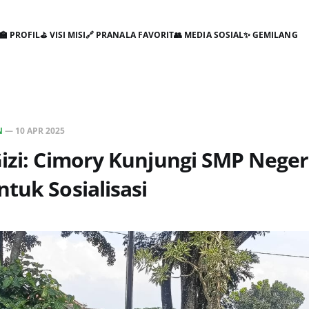
🏫 PROFIL
⛳ VISI MISI
🔗 PRANALA FAVORIT
👥 MEDIA SOSIAL
✨ GEMILANG
N
—
10 APR 2025
izi: Cimory Kunjungi SMP Neger
tuk Sosialisasi