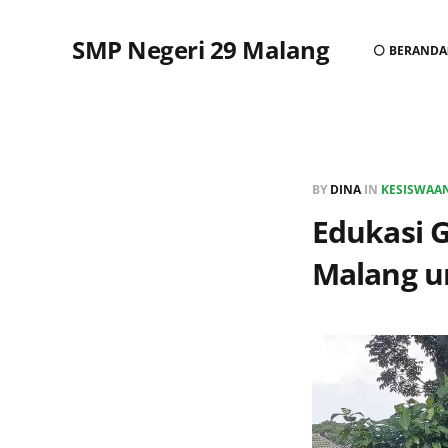
SMP Negeri 29 Malang
⚪ BERANDA
BY
DINA
IN
KESISWAA
Edukasi G
Malang un