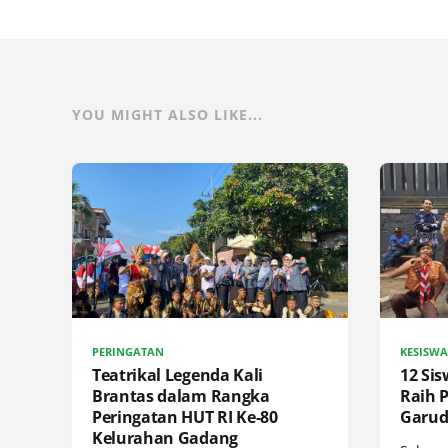
YOU MIGHT ALSO LIKE...
PERINGATAN
KESISW
Teatrikal Legenda Kali
12 Si
Brantas dalam Rangka
Raih 
Peringatan HUT RI Ke-80
Garud
Kelurahan Gadang